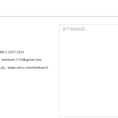
886-2-2637-2323
miinluen1123@gmail.com
www.cens.com/miinluen3