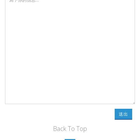
送出
Back To Top