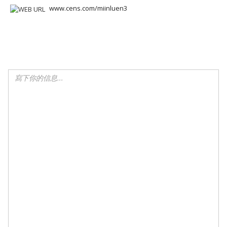
www.cens.com/miinluen3