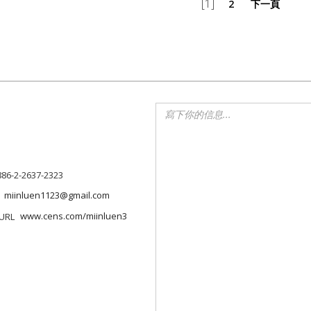
[1]
2
下一頁
886-2-2637-2323
miinluen1123@gmail.com
www.cens.com/miinluen3