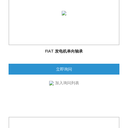
FIAT 发电机单向轴承
立即询问
加入询问列表