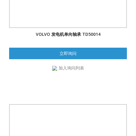
VOLVO 发电机单向轴承 TD50014
立即询问
加入询问列表