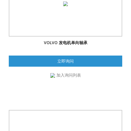
VOLVO 发电机单向轴承
立即询问
加入询问列表