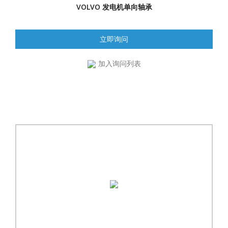
VOLVO 发电机单向轴承
立即询问
加入询问列表