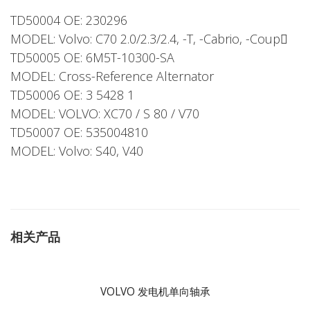
TD50004 OE: 230296
MODEL: Volvo: C70 2.0/2.3/2.4, -T, -Cabrio, -Coup
TD50005 OE: 6M5T-10300-SA
MODEL: Cross-Reference Alternator
TD50006 OE: 3 5428 1
MODEL: VOLVO: XC70 / S 80 / V70
TD50007 OE: 535004810
MODEL: Volvo: S40, V40
相关产品
VOLVO 发电机单向轴承