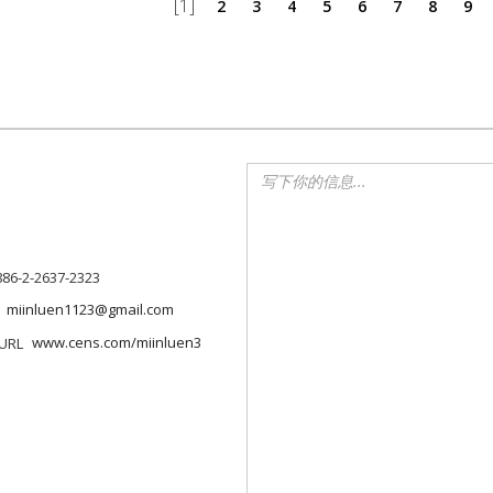
[1]
2
3
4
5
6
7
8
9
886-2-2637-2323
miinluen1123@gmail.com
www.cens.com/miinluen3