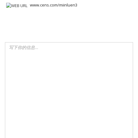
www.cens.com/miinluen3