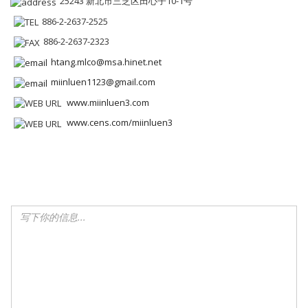
25243 新北市三芝区田心子10-1号
886-2-2637-2525
886-2-2637-2323
htang.mlco@msa.hinet.net
miinluen1123@gmail.com
www.miinluen3.com
www.cens.com/miinluen3