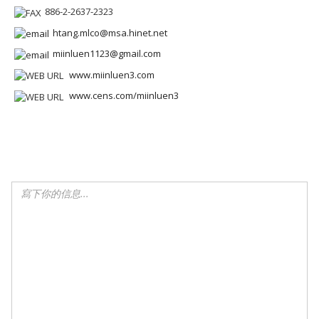
886-2-2637-2323
htang.mlco@msa.hinet.net
miinluen1123@gmail.com
www.miinluen3.com
www.cens.com/miinluen3