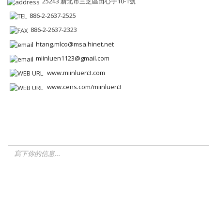
25243 新北市三芝區田心子10-1號
886-2-2637-2525
886-2-2637-2323
htang.mlco@msa.hinet.net
miinluen1123@gmail.com
www.miinluen3.com
www.cens.com/miinluen3