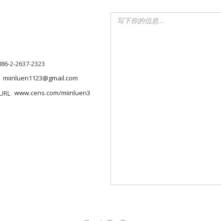
886-2-2637-2323
miinluen1123@gmail.com
www.cens.com/miinluen3