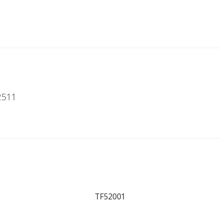
2511
TF52001