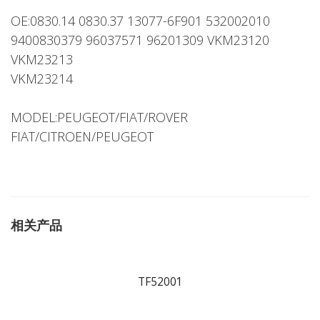
OE:0830.14 0830.37 13077-6F901 532002010
9400830379 96037571 96201309 VKM23120
VKM23213
VKM23214
MODEL:PEUGEOT/FIAT/ROVER
FIAT/CITROEN/PEUGEOT
相关产品
TF52001