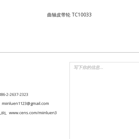
曲轴皮带轮 TC10033
886-2-2637-2323
miinluen1123@gmail.com
www.cens.com/miinluen3