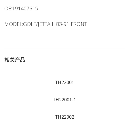
OE:191407615
MODEL:GOLF/JETTA II 83-91 FRONT
相关产品
TH22001
TH22001-1
TH22002