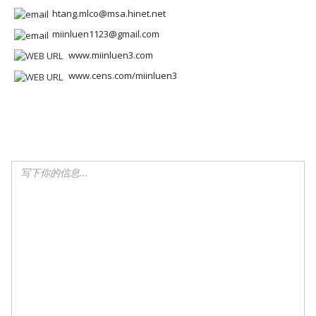
htang.mlco@msa.hinet.net
miinluen1123@gmail.com
www.miinluen3.com
www.cens.com/miinluen3