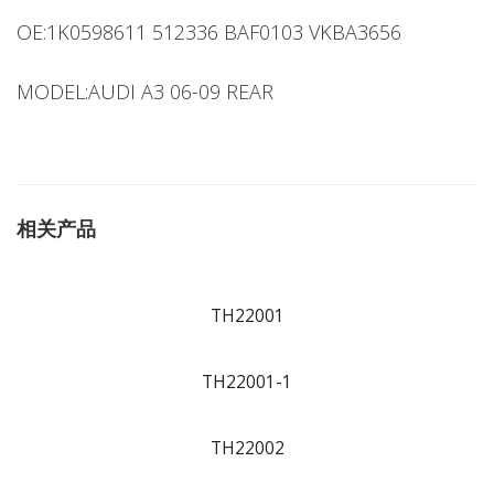
OE:1K0598611 512336 BAF0103 VKBA3656
MODEL:AUDI A3 06-09 REAR
相关产品
TH22001
TH22001-1
TH22002