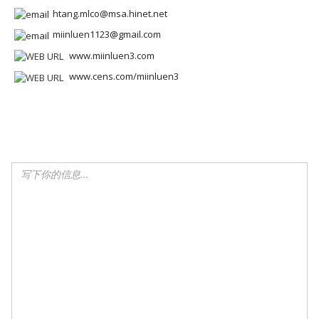
htang.mlco@msa.hinet.net
miinluen1123@gmail.com
www.miinluen3.com
www.cens.com/miinluen3