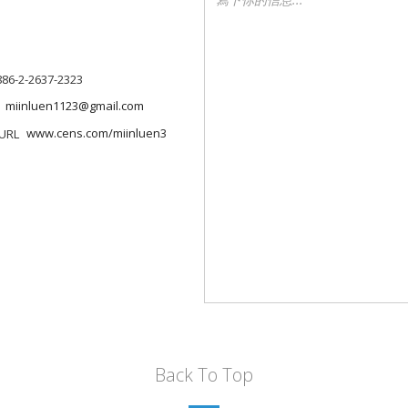
886-2-2637-2323
miinluen1123@gmail.com
www.cens.com/miinluen3
Back To Top